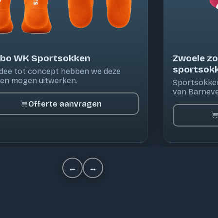
bo WK Sportsokken
Zwoele z
sportsok
idee tot concept hebben we deze
en mogen uitwerken.
Sportsokken
van Barneve
Offerte aanvragen
←
→