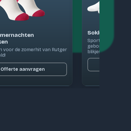
Sokken voor Jop
omernachten
Sportsokken met h
ken
geborduurd op de z
 voor de zomerhit van Rutger
blikjes bier
ld!
Offert
Offerte aanvragen