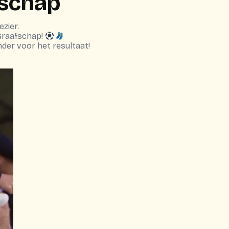
fschap
ezier.
 Graafschap!
nder voor het resultaat!