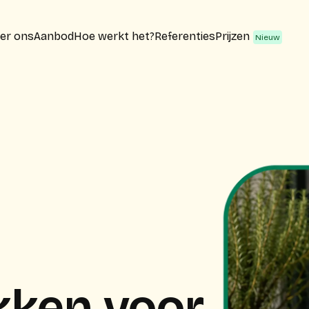
er ons
Aanbod
Hoe werkt het?
Referenties
Prijzen
kken voor