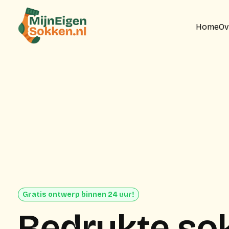
Home
Ov
Gratis ontwerp binnen 24 uur!
Bedrukte so